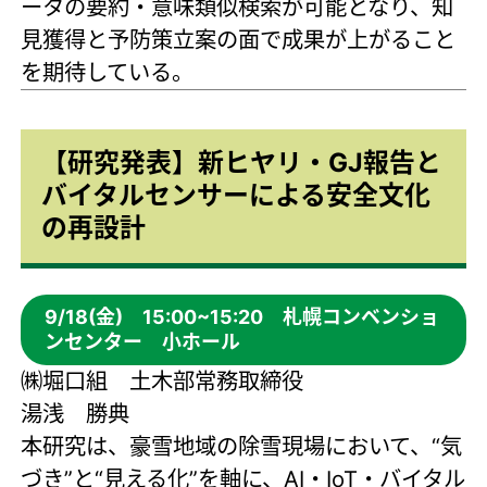
ータの要約・意味類似検索が可能となり、知
見獲得と予防策立案の面で成果が上がること
を期待している。
【研究発表】新ヒヤリ・GJ報告と
バイタルセンサーによる安全文化
の再設計
9/18(金) 15:00~15:20 札幌コンベンショ
ンセンター 小ホール
㈱堀口組 土木部常務取締役
湯浅 勝典
本研究は、豪雪地域の除雪現場において、“気
づき”と“見える化”を軸に、AI・IoT・バイタル