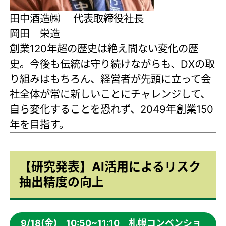
田中酒造㈱ 代表取締役社長
岡田 栄造
創業120年超の歴史は絶え間ない変化の歴
史。今後も伝統は守り続けながらも、DXの取
り組みはもちろん、経営者が先頭に立って会
社全体が常に新しいことにチャレンジして、
自ら変化することを恐れず、2049年創業150
年を目指す。
【研究発表】AI活用によるリスク
抽出精度の向上
9/18(金) 10:50~11:10 札幌コンベンショ