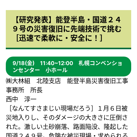
【研究発表】能登半島・国道２４
９号の災害復旧に先端技術で挑む
［迅速で柔軟に・安全に！］
9/18(金) 11:40~12:00 札幌コンベンショ
ンセンター 小ホール
㈱大林組 北陸支店 能登半島災害復旧工事
事務所 所長
西中 淳一
［なんてすさまじい現場だろう］１月６日被
災地入りし、そのダメージの大きさに圧倒さ
れた。激しい土砂崩落、路面陥没、隆起した
国道２４９号。危険な被災現場・求められる