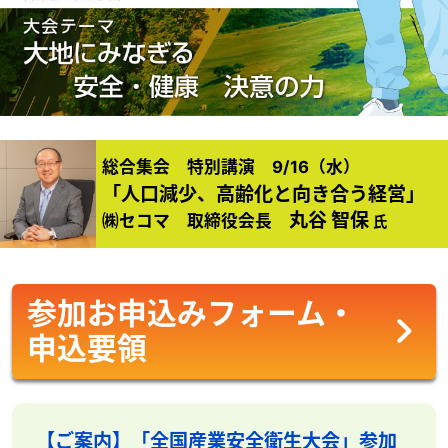
総合集会 特別講演 9/16（水）
「人口減少、高齢化と向き合う経営」
丸谷 智保
㈱セコマ 取締役会長
氏
参加お申込みフォーム・
申込要領
【ご案内】「全国産業安全衛生大会」参加